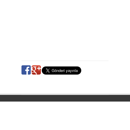
http://www.erzincankaraagacasm.com
T.C. Sağlık Bakanlığı. Erzincan Merkez Karaağaç Aile
Sağlığı Merkezi Copyright ©2017 Tüm Hakları Saklıdır.
Programlama
Tunçarslan
.
Ana Sayfa
·
İletişim